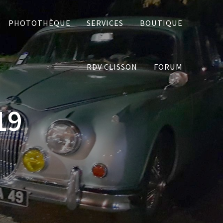
PHOTOTHÈQUE
SERVICES
BOUTIQUE
RDV CLISSON
FORUM
19