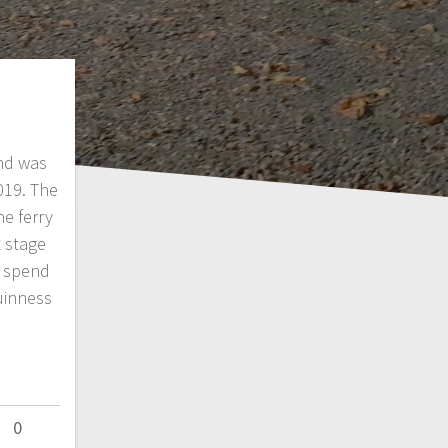
and was
2019. The
e ferry
t stage
e spend
uinness
0