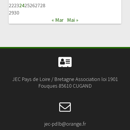
22
23
24
25
26
27
28
29
30
« Mar
Mai »
JEC Pays de Loire / Bretagne Association loi 1901
Fouques 85610 CUGAND
jec-pdlb@orange.fr