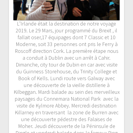
L’Irlande était la destination de notre voyage
2019. Le 29 Mars, jour programmé du Brexit , il
fallait oser,17 équipages dont 7 Classic et 10
Moderne, soit 33 personnes ont pris le Ferry à
Roscoff direction Cork. La première étape nous
a conduit à Dublin avec un arrêt à Cahir.
Dimanche, city tour de Dubin en car avec visite
du Guinness Storehouse, du Trinity College et
Book of Kells. Lundi route vers Galway avec
une découverte de la vieille distillerie à
Kilbeggan. Mardi balade au sein des merveilleux
paysages du Connemara National Park avec la
visite de Kylmore Abbey. Mercredi destination
Killarney en traversant la zone de Burren avec
une découverte pédestre des Falaises de
Moher. Jeudi découverte de la Péninsule de
Dingle et vendredi balade dans la fameux Ring