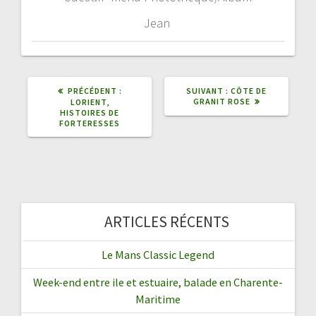
Jean
ARTICLE
ARTICLE
PRÉCÉDENT :
SUIVANT :
CÔTE DE
PRÉCÉDENT
SUIVANT
GRANIT ROSE
LORIENT,
:
:
HISTOIRES DE
FORTERESSES
ARTICLES RÉCENTS
Le Mans Classic Legend
Week-end entre ile et estuaire, balade en Charente-
Maritime