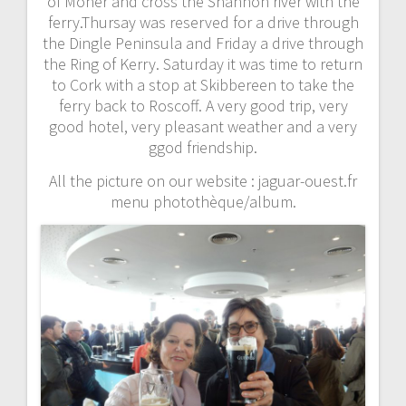
of Moher and cross the Shannon river with the
ferry.Thursay was reserved for a drive through
the Dingle Peninsula and Friday a drive through
the Ring of Kerry. Saturday it was time to return
to Cork with a stop at Skibbereen to take the
ferry back to Roscoff. A very good trip, very
good hotel, very pleasant weather and a very
ggod friendship.
All the picture on our website : jaguar-ouest.fr
menu photothèque/album.