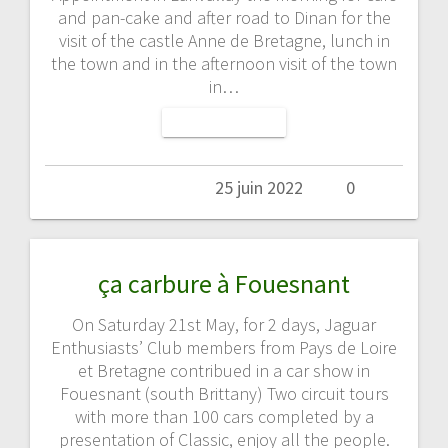
and pan-cake and after road to Dinan for the
visit of the castle Anne de Bretagne, lunch in
the town and in the afternoon visit of the town
in…
LIRE LA SUITE
Admin
25 juin 2022
0
ça carbure à Fouesnant
On Saturday 21st May, for 2 days, Jaguar
Enthusiasts’ Club members from Pays de Loire
et Bretagne contribued in a car show in
Fouesnant (south Brittany) Two circuit tours
with more than 100 cars completed by a
presentation of Classic, enjoy all the people.