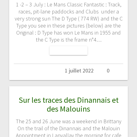
1 -2 – 3 July : Le Mans Classic Fantastic : Track,
races, pit-lane paddocks and Clubs under a
very strong sun The D Type ( 774 RW) and the C
Type you see in these pictures (below) are the
Original : D Type has won Le Mans in 1955 and
the C Type is the frame n°4…
LIRE LA SUITE
Admin
1 juillet 2022
0
Sur les traces des Dinannais et
des Malouins
The 25 and 26 June was a weekend in Brittany
On the trail of the Dinannais and the Malouin
Appointment in Lanvallay the morning for cafe