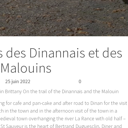
es des Dinannais et des
Malouins
25 juin 2022
2022
Sortie
0
 Brittany On the trail of the Dinannais and the Malouin
 for cafe and pan-cake and after road to Dinan for the visit
h in the town and in the afternoon visit of the town in a
d medieval town overhanging the river La Rance with old half –
 St Sauveur is the heart of Bertrand Duguesclin. Diner and