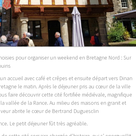
 choisies pour organiser un weekend en Bretagne Nord : Sur
ouins
un accueil avec café et crêpes et ensuite départ vers Dinan
etagne le matin. Après le déjeuner pris au cœur de la ville
us faire découvrir cette cité fortifiée médiévale, magnifique
t la vallée de la Rance. Au milieu des maisons en granit et
uveur abrite le cœur de Bertrand Duguesclin
ce. Le petit déjeuner fût très agréable.
 de cette cité corsaire chargée d’histoire, qui s’ enorgueillit