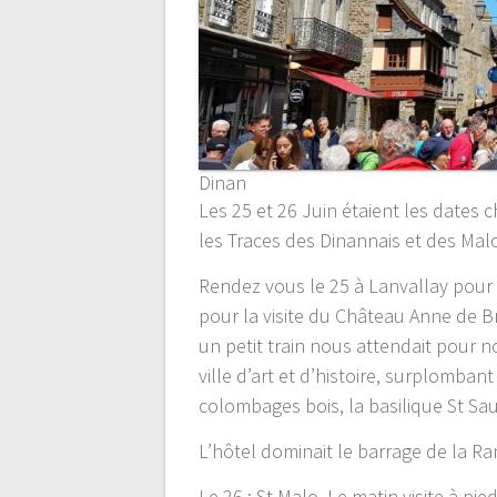
Dinan
Les 25 et 26 Juin étaient les dates
les Traces des Dinannais et des Mal
Rendez vous le 25 à Lanvallay pour 
pour la visite du Château Anne de Br
un petit train nous attendait pour no
ville d’art et d’histoire, surplomban
colombages bois, la basilique St Sa
L’hôtel dominait le barrage de la Ran
Le 26 : St Malo. Le matin visite à pied