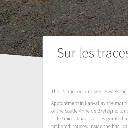
Navigation
Sur les trac
de
l’article
Admin
The 25 and 26 June was a weekend in
Appointment in Lanvallay the morning
of the castle Anne de Bretagne, lunc
little train . Dinan is an invigorate
timbered houses. Inside the basilica