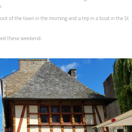
e.
foot of the town in the morning and a trip in a boat in the St
ated these weekend.