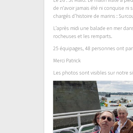
de n‘avoir jamais été ni conquise ni 
chargés d’histoire de marins : Surcou
L’après midi une balade en mer dans 
rocheuses et les remparts.
25 équipages, 48 personnes ont par
Merci Patrick
Les photos sont visibles sur notre 