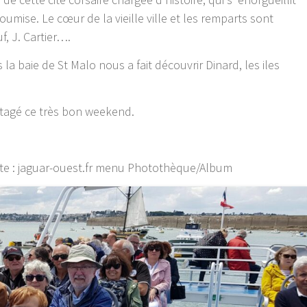
soumise. Le cœur de la vieille ville et les remparts sont
f, J. Cartier….
la baie de St Malo nous a fait découvrir Dinard, les iles
tagé ce très bon weekend.
site : jaguar-ouest.fr menu Photothèque/Album